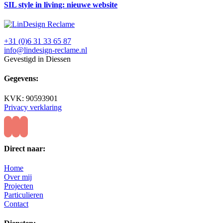
SIL style in living: nieuwe website
+31 (0)6 31 33 65 87
info@lindesign-reclame.nl
Gevestigd in Diessen
Gegevens:
KVK: 90593901
Privacy verklaring
Direct naar:
Home
Over mij
Projecten
Particulieren
Contact