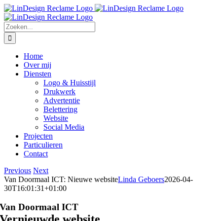
Ga
Facebook
Instagram
LinkedIn
E-
Phone
naar
mail
inhoud
Zoeken
naar:
Home
Over mij
Diensten
Logo & Huisstijl
Drukwerk
Advertentie
Belettering
Website
Social Media
Projecten
Particulieren
Contact
Previous
Next
Van Doormaal ICT: Nieuwe website
Linda Geboers
2026-04-
30T16:01:31+01:00
Van Doormaal ICT
Vernieuwde website