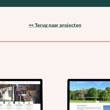
<< Terug naar projecten
Mijn Adempad: nieuwe
Van Doorm
website
Nieuwe 