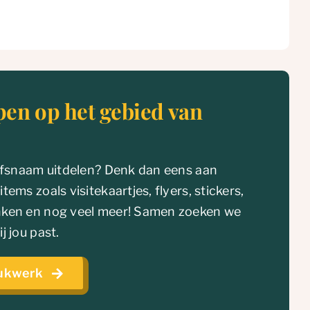
pen op het gebied van
ijfsnaam uitdelen? Denk dan eens aan
ems zoals visitekaartjes, flyers, stickers,
nken en nog veel meer! Samen zoeken we
j jou past.
rukwerk