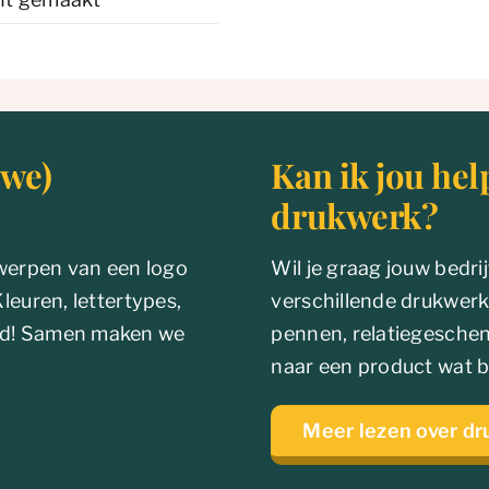
uwe)
Kan ik jou hel
drukwerk?
twerpen van een logo
Wil je graag jouw bedr
 Kleuren, lettertypes,
verschillende drukwerkit
hand! Samen maken we
pennen, relatiegesche
naar een product wat bi
Meer lezen over d