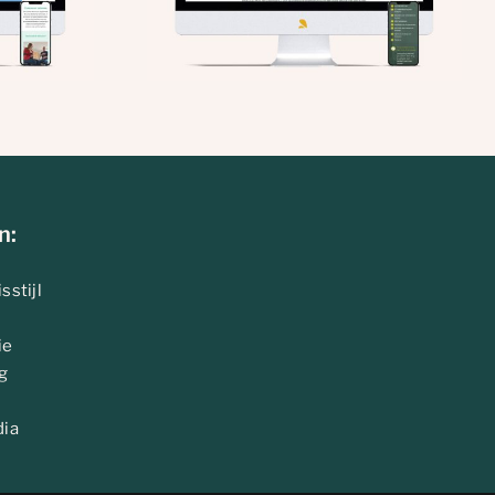
n:
sstijl
ie
g
dia