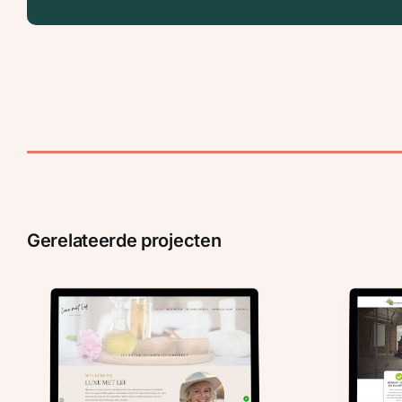
Gerelateerde projecten
BVST: Nieuwe website en
drukwerk