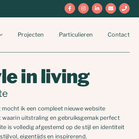
Facebook
Instagram
LinkedIn
E-
Phone
mail
Projecten
Particulieren
Contact
le in living
te
ng mocht ik een compleet nieuwe website
t waarin uitstraling en gebruiksgemak perfect
is volledig afgestemd op de stijl en identiteit
stijlvol, eigentijds en inspirerend.