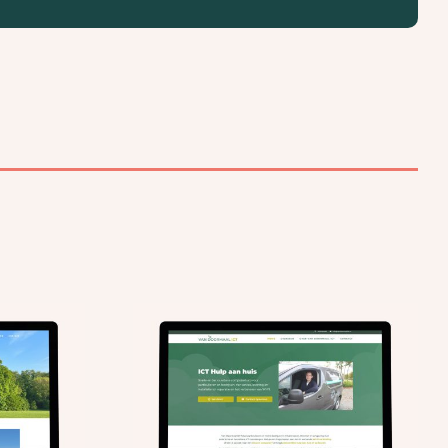
aal ICT:
Luxe met Lef: Nieuwe
website
website en drukwerk