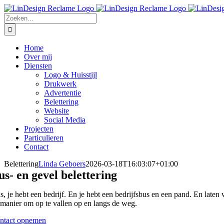
Ga
Facebook
Instagram
LinkedIn
E-
Phone
naar
mail
Zoeken
inhoud
naar:
Home
Over mij
Diensten
Logo & Huisstijl
Drukwerk
Advertentie
Belettering
Website
Social Media
Projecten
Particulieren
Contact
Belettering
Linda Geboers
2026-03-18T16:03:07+01:00
us- en gevel belettering
s, je hebt een bedrijf. En je hebt een bedrijfsbus en een pand. En laten
 manier om op te vallen op en langs de weg.
ntact opnemen