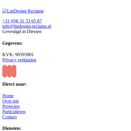
+31 (0)6 31 33 65 87
info@lindesign-reclame.nl
Gevestigd in Diessen
Gegevens:
KVK: 90593901
Privacy verklaring
Direct naar:
Home
Over mij
Projecten
Particulieren
Contact
Diensten: