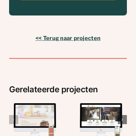
<< Terug naar projecten
Gerelateerde projecten
:
BVST: Nieuwe
Van Doormaal
website en
ICT: Nieuwe
drukwerk
website