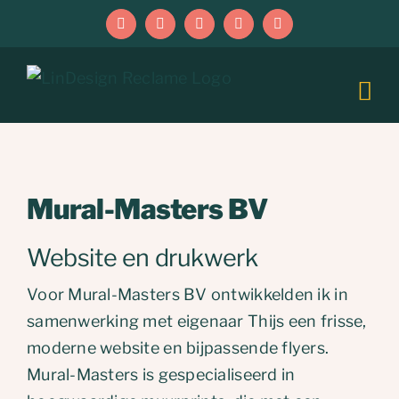
Ga
Facebook
Instagram
LinkedIn
E-
Phone
naar
mail
inhoud
Mural-Masters BV
Website en drukwerk
Voor Mural-Masters BV ontwikkelden ik in
samenwerking met eigenaar Thijs een frisse,
moderne website en bijpassende flyers.
Mural-Masters is gespecialiseerd in