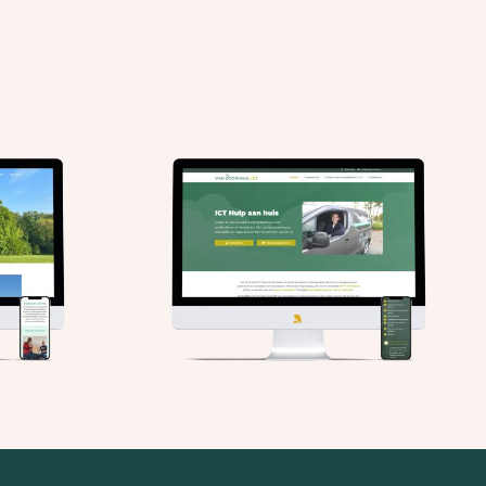
aal ICT:
Luxe met Lef: Nieuwe
website
website en drukwerk