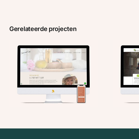
Gerelateerde projecten
BVST: Nieuwe website en
drukwerk