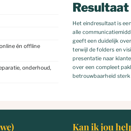
Resultaat
Het eindresultaat is een
alle communicatiemidd
geeft een duidelijk ove
online én offline
terwijl de folders en v
presentatie naar klante
over een compleet pa
reparatie, onderhoud,
betrouwbaarheid sterk k
uwe)
Kan ik jou hel