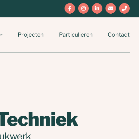
Facebook
Instagram
LinkedIn
E-
Phone
mail
Projecten
Particulieren
Contact
Techniek
rukwerk