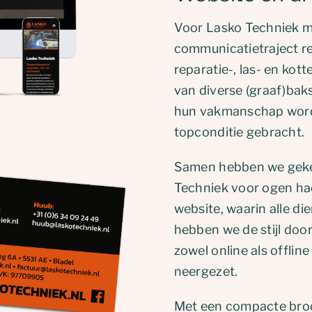
Voor Lasko Techniek m
communicatietraject rea
reparatie-, las- en ko
van diverse (graaf)bak
hun vakmanschap worde
topconditie gebracht.
Samen hebben we gekek
Techniek voor ogen had.
website, waarin alle d
hebben we de stijl door
zowel online als offlin
neergezet.
Met een compacte broch