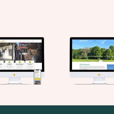
Mijn Adempad: nieuwe
Van Doorm
website
Nieuwe 