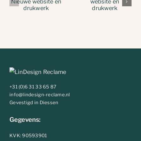
BVST: Nieuwe
Mijn
website en
Adempad:
drukwerk
nieuwe
website
+31 (0)6 31 33 65 87
info@lindesign-reclame.nl
Gevestigd in Diessen
Gegevens:
KVK: 90593901