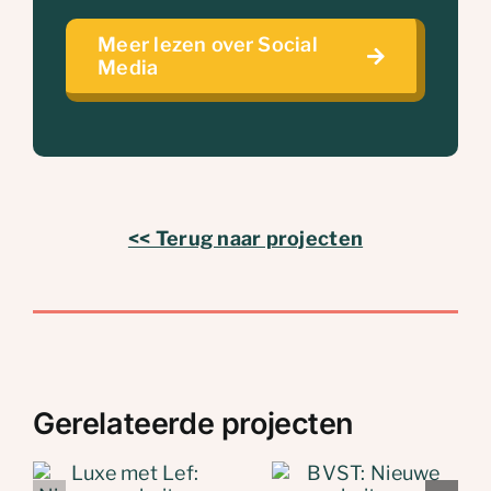
Meer lezen over Social
Media
<< Terug naar projecten
Gerelateerde projecten
: