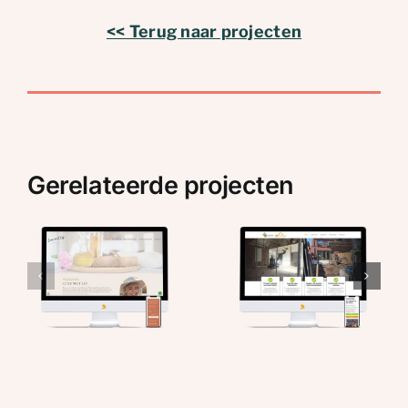
<< Terug naar projecten
Gerelateerde projecten
:
Mijn
BVST: Nieuwe
Adempad:
website en
nieuwe
drukwerk
website