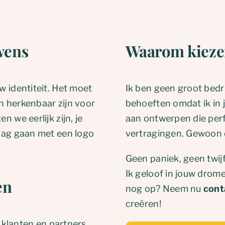
wens
Waarom kieze
w identiteit. Het moet
Ik ben geen groot bedrij
en herkenbaar zijn voor
behoeften omdat ik in
n we eerlijk zijn, je
aan ontwerpen die perf
slag gaan met een logo
vertragingen. Gewoon d
Geen paniek, geen twij
Ik geloof in jouw drome
en
nog op? Neem nu
cont
creëren!
e klanten en partners.