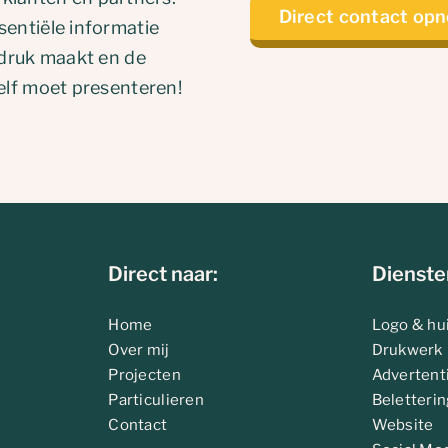
Direct contact op
sentiële informatie
indruk maakt en de
zelf moet presenteren!
Direct naar:
Dienste
Home
Logo & hui
Over mij
Drukwerk
Projecten
Advertent
Particulieren
Beletterin
Contact
Website