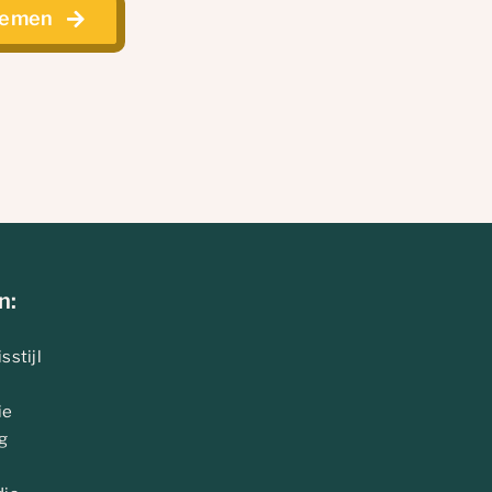
nemen
n:
sstijl
ie
g