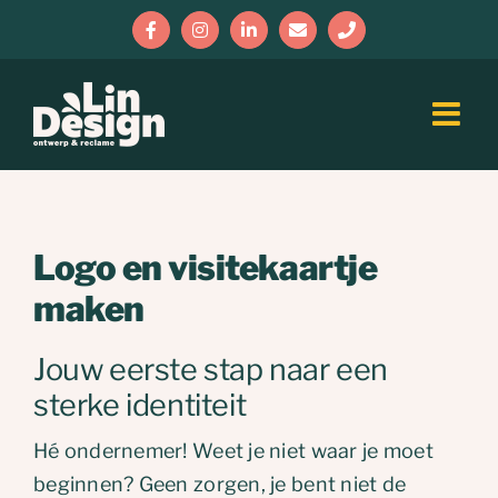
Ga
Facebook
Instagram
LinkedIn
E-
Phone
naar
mail
inhoud
Logo en visitekaartje
maken
Jouw eerste stap naar een
sterke identiteit
Hé ondernemer! Weet je niet waar je moet
beginnen? Geen zorgen, je bent niet de